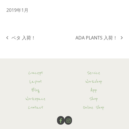
2019年1月
ベタ 入荷！
ADA PLANTS 入荷！
previous
next
post:
post:
Concept
Service
Layout
Workshop
Blog
App
Workspace
Shop
Contact
Online Shop