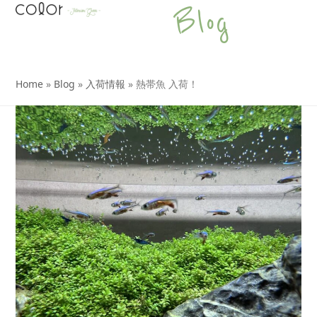
Open
Close
Skip
Blog
to
mobile
mobile
content
menu
menu
Home
»
Blog
»
入荷情報
»
熱帯魚 入荷！