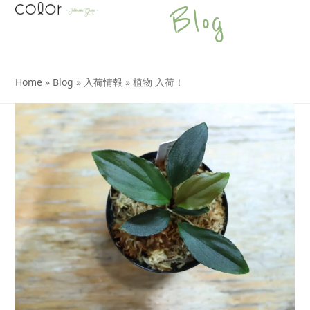
Open
Close
Skip
Blog
to
mobile
mobile
content
menu
menu
Home
»
Blog
»
入荷情報
»
植物 入荷！