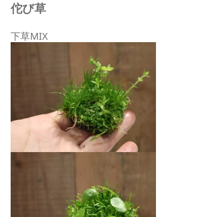
佗び草
下草MIX