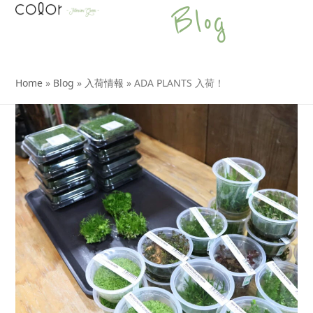
Open
Close
Skip
Blog
to
mobile
mobile
content
menu
menu
Home
»
Blog
»
入荷情報
»
ADA PLANTS 入荷！