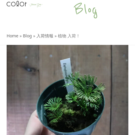
Open
Close
Skip
Blog
to
mobile
mobile
content
menu
menu
Home
»
Blog
»
入荷情報
»
植物 入荷！