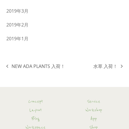
2019年3月
2019年2月
2019年1月
NEW ADA PLANTS 入荷！
水草 入荷！
previous
next
post:
post:
Concept
Service
Layout
Workshop
Blog
App
Workspace
Shop