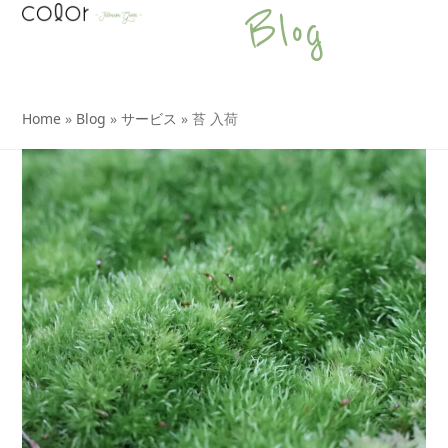
Open
Close
Skip
Blog
to
mobile
mobile
content
menu
menu
Home
»
Blog
»
サービス
»
苔 入荷