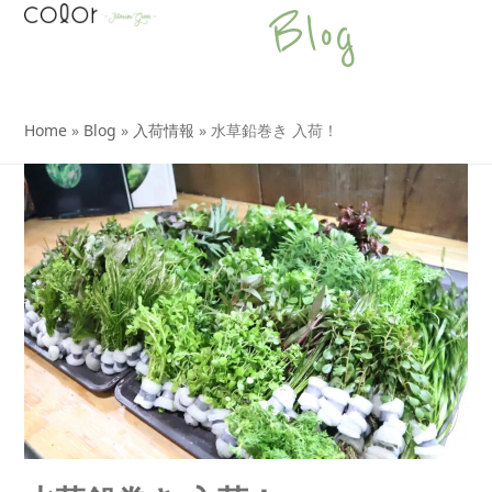
Open
Close
Skip
Blog
to
mobile
mobile
content
menu
menu
Home
»
Blog
»
入荷情報
»
水草鉛巻き 入荷！