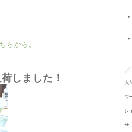
wn こちらから。
が入荷しました！
入
ワ
レ
サ