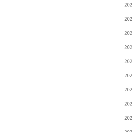
20
20
20
20
。
20
20
20
20
20