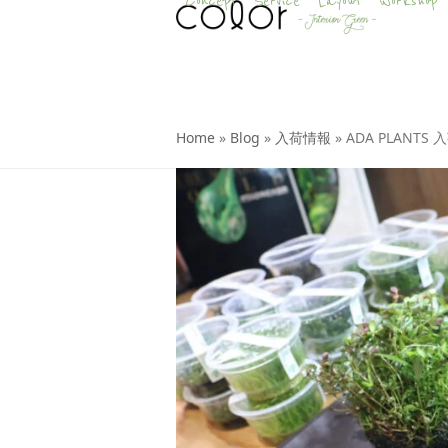
Concept
Service
Layout
Workshop
Skip
to
content
Home
»
Blog
»
入荷情報
»
ADA PLANTS 