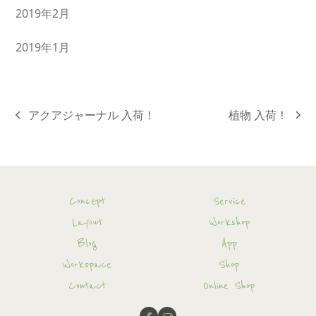
2019年2月
2019年1月
アクアジャーナル 入荷！
植物 入荷！
previous
next
post:
post:
Concept
Service
Layout
Workshop
Blog
App
Workspace
Shop
Contact
Online Shop