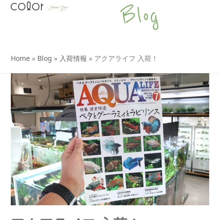
Open
Close
Skip
Blog
to
mobile
mobile
content
menu
menu
Home
»
Blog
»
入荷情報
»
アクアライフ 入荷！