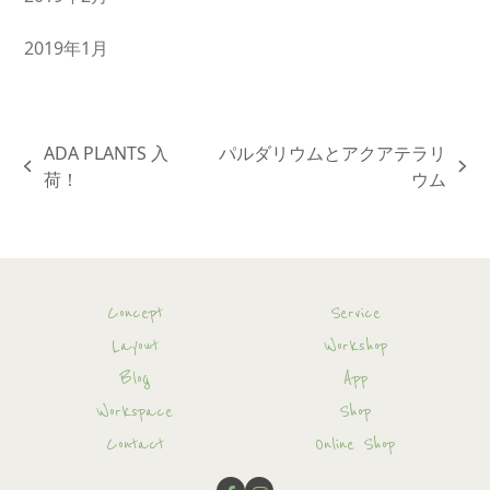
2019年1月
ADA PLANTS 入
パルダリウムとアクアテラリ
previous
next
荷！
ウム
post:
post:
Concept
Service
Layout
Workshop
Blog
App
Workspace
Shop
Contact
Online Shop