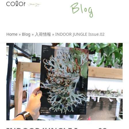
Open
Close
Skip
Blog
to
mobile
mobile
content
menu
menu
Home
»
Blog
»
入荷情報
»
INDOOR JUNGLE Issue.02