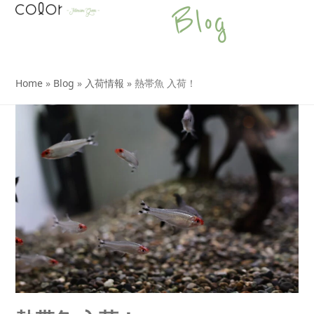
Open
Close
Skip
Blog
to
mobile
mobile
content
menu
menu
Home
»
Blog
»
入荷情報
»
熱帯魚 入荷！