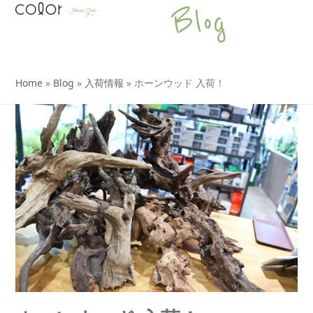
Open
Close
Skip
Blog
to
mobile
mobile
content
menu
menu
Home
»
Blog
»
入荷情報
»
ホーンウッド 入荷！