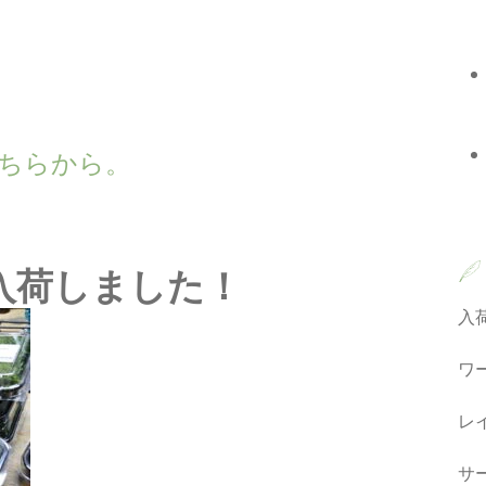
wn こちらから。
 が入荷しました！
入
ワ
レ
サ