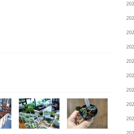
20
20
20
20
20
20
20
20
20
20