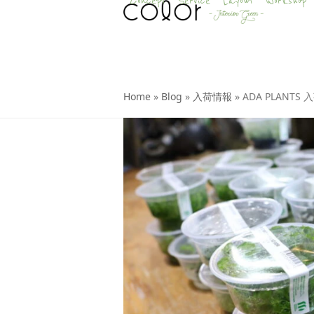
Concept
Service
Layout
Workshop
Skip
to
content
Home
»
Blog
»
入荷情報
»
ADA PLANTS 