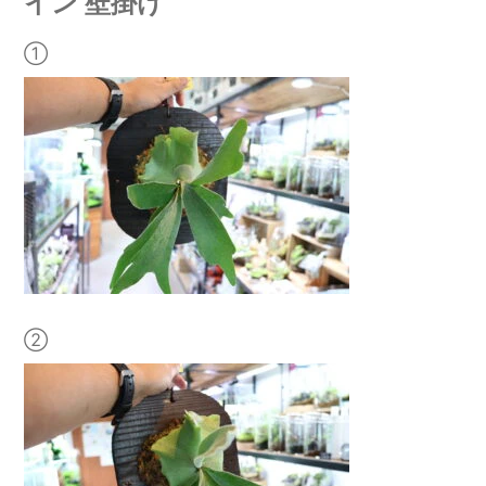
イン 壁掛け
①
②