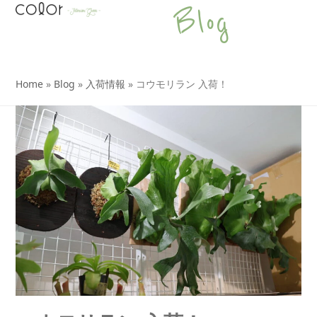
Open
Close
Skip
Blog
to
mobile
mobile
content
menu
menu
Home
»
Blog
»
入荷情報
»
コウモリラン 入荷！