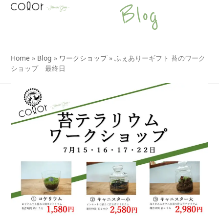
Open
Close
Skip
Blog
to
mobile
mobile
content
menu
menu
Home
»
Blog
»
ワークショップ
»
ふぇありーギフト 苔のワーク
ショップ 最終日