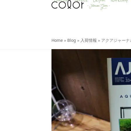
Concept
Service
Layout
Workshop
Skip
to
content
Home
»
Blog
»
入荷情報
»
アクアジャーナ