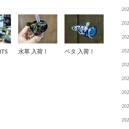
20
20
20
NTS
水草 入荷！
ベタ 入荷！
20
20
20
20
20
20