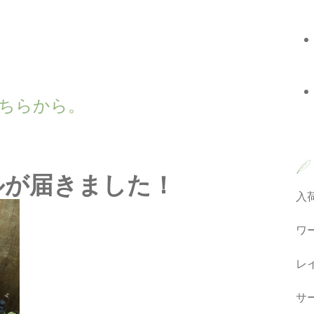
wn こちらから。
ルが届きました！
入
ワ
レ
サ