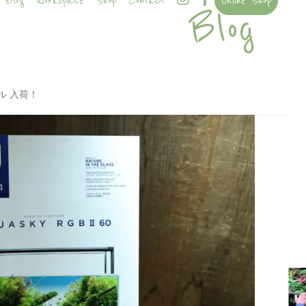
Blog
Workspace
Shop
Contact
Online Shop
Blog
ル 入荷！