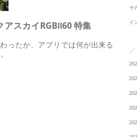
そ
イ
アスカイRGBⅡ60 特集
変わったか、アプリでは何が出来る
す。
20
。
20
20
20
20