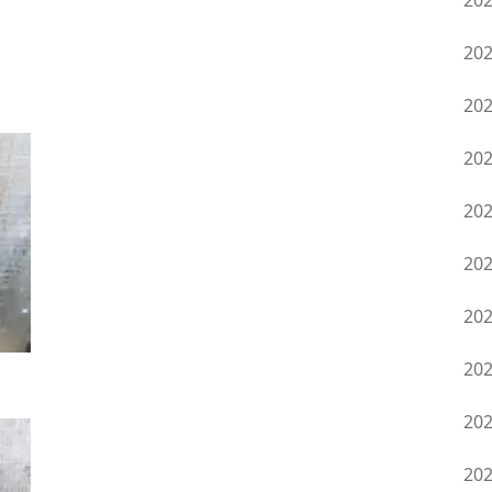
20
20
20
20
20
20
20
20
20
20