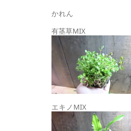
かれん
有茎草MIX
エキノMIX