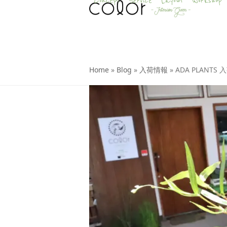
Concept
Service
Layout
Workshop
Skip
to
content
Home
»
Blog
»
入荷情報
»
ADA PLANTS 