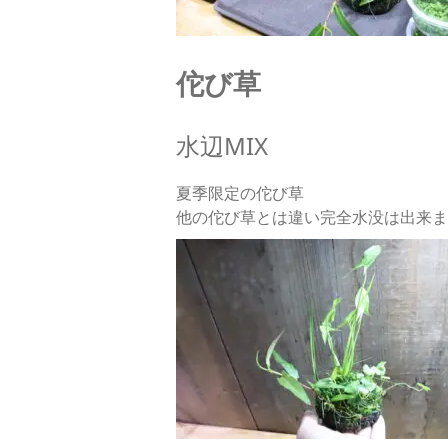
佗び草
水辺MIX
夏季限定の佗び草
他の佗び草とは違い完全水没は出来ま