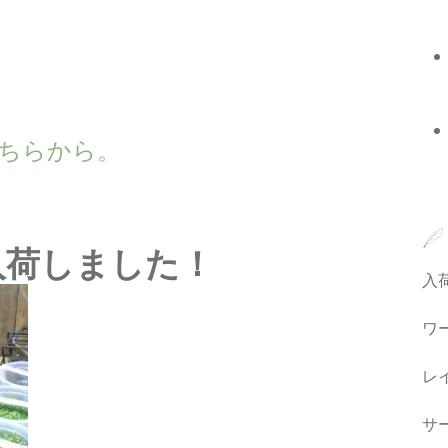
wn こちらから。
が入荷しました！
入
ワ
レ
サ