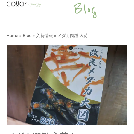
Open
Close
Skip
Blog
to
mobile
mobile
content
menu
menu
Home
»
Blog
»
入荷情報
»
メダカ図鑑 入荷！