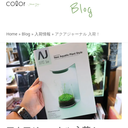
Open
Close
Skip
Blog
to
mobile
mobile
content
menu
menu
Home
»
Blog
»
入荷情報
»
アクアジャーナル 入荷！