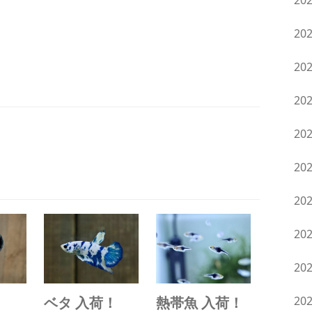
20
20
20
20
20
20
20
20
20
！
ベタ 入荷！
熱帯魚 入荷！
20