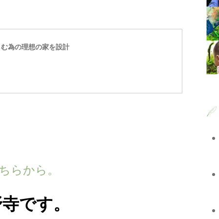
しむ為の理想の家を設計
wn こちらから。
野寺です。