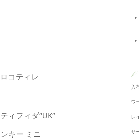
ドロコティレ
入
ワ
ィフィダ“UK”
レ
サ
ンキー ミニ