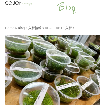
Open
Close
Skip
Blog
to
mobile
mobile
content
menu
menu
Home
»
Blog
»
入荷情報
»
ADA PLANTS 入荷！