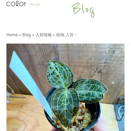
Open
Close
Skip
Blog
to
mobile
mobile
content
menu
menu
Home
»
Blog
»
入荷情報
»
植物 入荷！