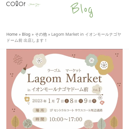
Open
Close
Skip
Blog
to
mobile
mobile
content
menu
menu
Home
»
Blog
»
その他
»
Lagom Market in イオンモールナゴヤ
ドーム前 出店します！