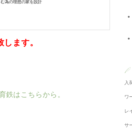
しむ為の理想の家を設計
致します。
入
own の育鉄はこちらから。
ワ
レ
サ