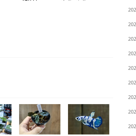
20
20
20
20
20
20
20
20
20