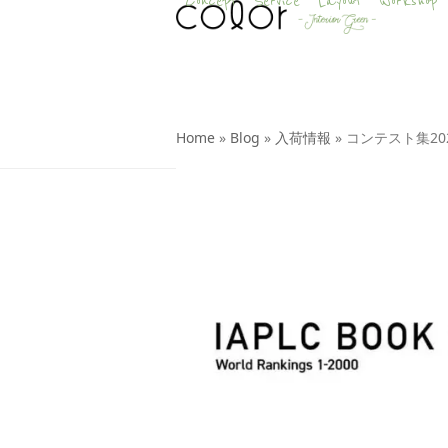
Concept
Service
Layout
Workshop
Skip
to
content
Home
»
Blog
»
入荷情報
»
コンテスト集20