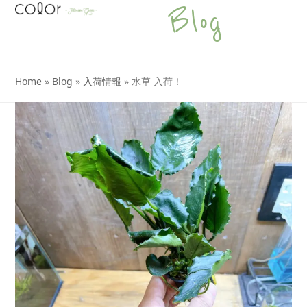
Open
Close
Skip
Blog
to
mobile
mobile
content
menu
menu
Home
»
Blog
»
入荷情報
»
水草 入荷！