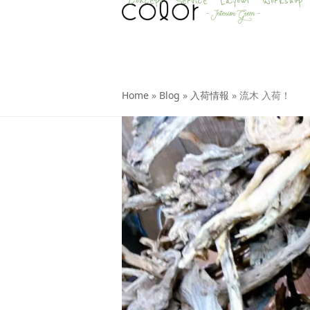
Concept
Service
Layout
Workshop
Skip
to
content
Home
»
Blog
»
入荷情報
»
流木 入荷！