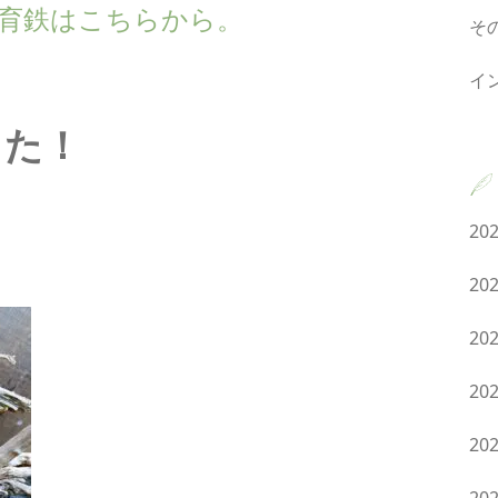
own の育鉄はこちらから。
そ
イ
した！
20
20
20
20
20