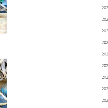
20
20
20
20
20
20
20
20
20