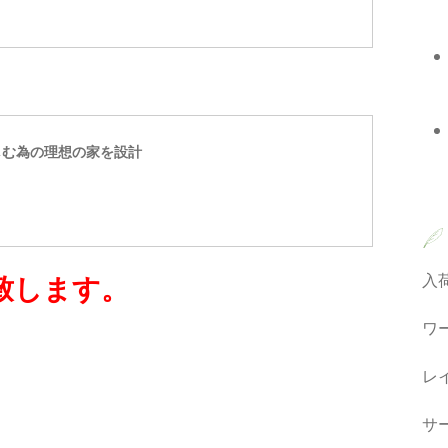
しむ為の理想の家を設計
致します。
入
ワ
レ
サ