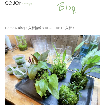
Open
Close
Skip
Blog
to
mobile
mobile
content
menu
menu
Home
»
Blog
»
入荷情報
»
ADA PLANTS 入荷！