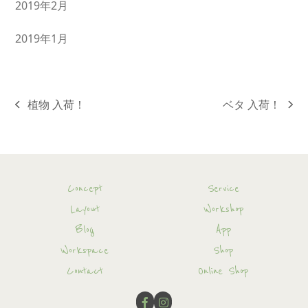
2019年2月
2019年1月
植物 入荷！
ベタ 入荷！
previous
next
post:
post:
Concept
Service
Layout
Workshop
Blog
App
Workspace
Shop
Contact
Online Shop