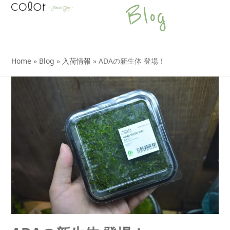
Open
Close
Skip
Blog
to
mobile
mobile
content
menu
menu
Home
»
Blog
»
入荷情報
»
ADAの新生体 登場！