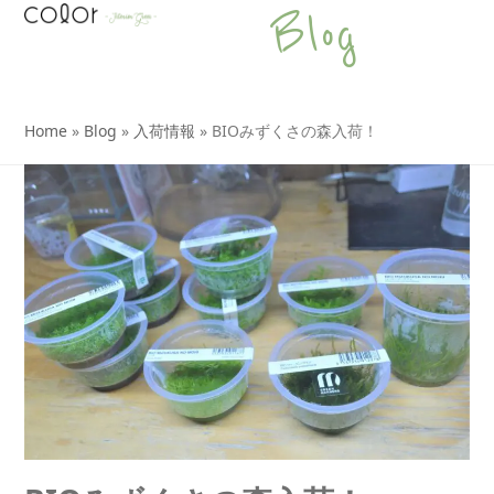
Open
Close
Skip
Blog
to
mobile
mobile
content
menu
menu
Home
»
Blog
»
入荷情報
»
BIOみずくさの森入荷！