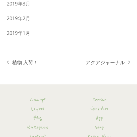
2019年3月
2019年2月
2019年1月
植物 入荷！
アクアジャーナル
previous
next
post:
post:
Concept
Service
Layout
Workshop
Blog
App
Workspace
Shop
Contact
Online Shop