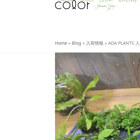
Concept
Service
Layout
Workshop
Skip
to
content
Home
»
Blog
»
入荷情報
»
ADA PLANTS 