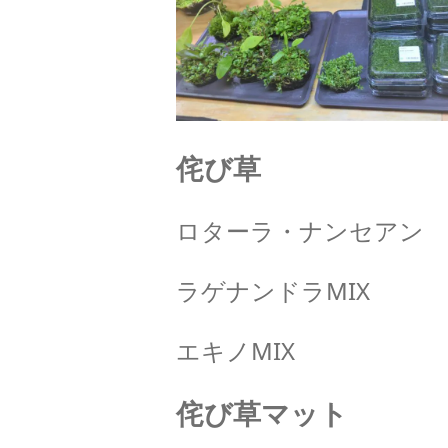
侘び草
ロターラ・ナンセアン
ラゲナンドラMIX
エキノMIX
侘び草マット