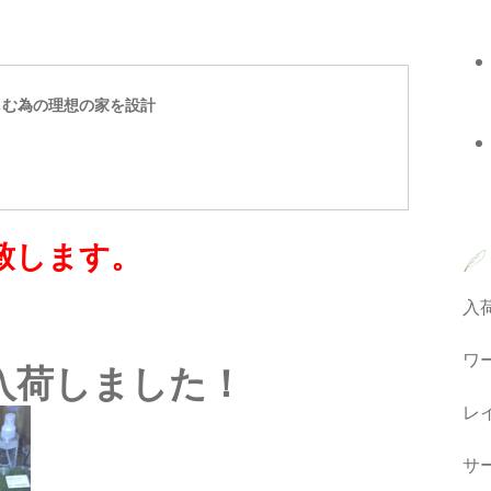
しむ為の理想の家を設計
致します。
入
ワ
 が入荷しました！
レ
サ