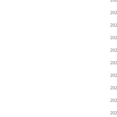
20
20
20
20
。
20
20
20
20
20
20