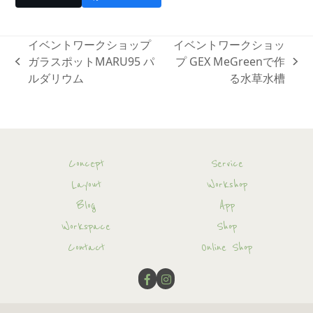
イベントワークショップ
イベントワークショッ
ガラスポットMARU95 パ
プ GEX MeGreenで作
previous
next
ルダリウム
る水草水槽
post:
post:
Concept
Service
Layout
Workshop
Blog
App
Workspace
Shop
Contact
Online Shop