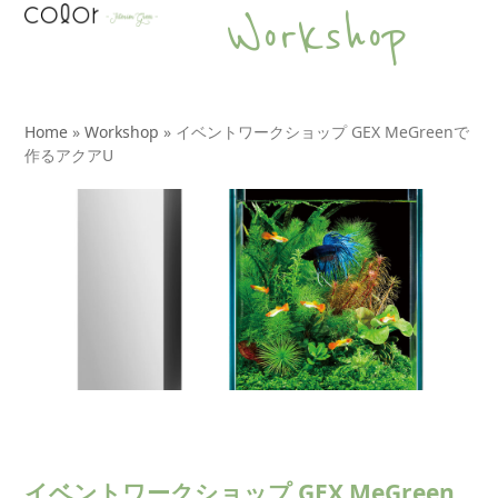
Open
Close
Skip
Workshop
to
mobile
mobile
content
menu
menu
Home
»
Workshop
»
イベントワークショップ GEX MeGreenで
作るアクアU
イベントワークショップ GEX MeGreen