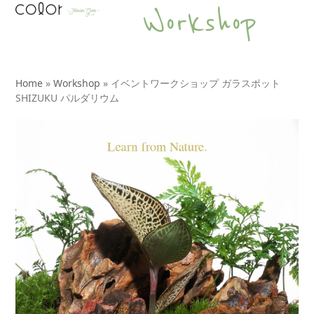
Open
Close
Skip
Workshop
to
mobile
mobile
content
menu
menu
Home
»
Workshop
»
イベントワークショップ ガラスポット
SHIZUKU パルダリウム