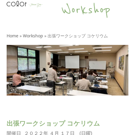
Open
Close
Skip
Workshop
to
mobile
mobile
content
menu
menu
Home
»
Workshop
»
出張ワークショップ コケリウム
出張ワークショップ コケリウム
開催日
２０２２年 ４月 １７日 (日曜)