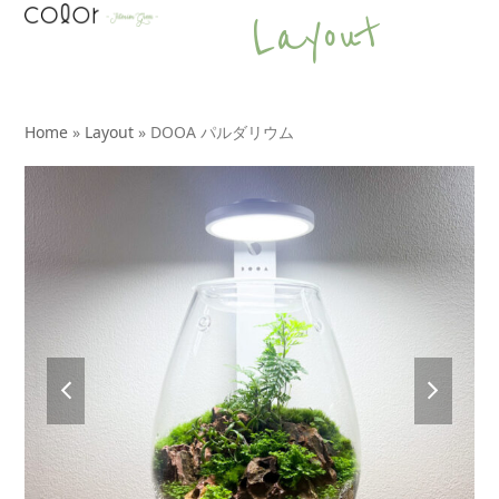
Open
Close
Skip
Layout
to
mobile
mobile
content
menu
menu
Home
»
Layout
»
DOOA パルダリウム
previous
next
slide
slide