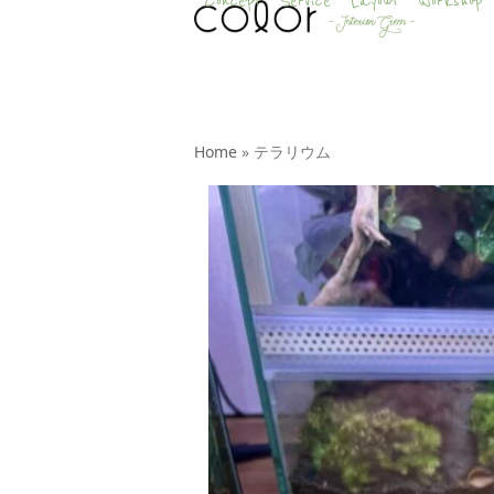
Concept
Service
Layout
Workshop
Skip
to
content
Home
»
テラリウム